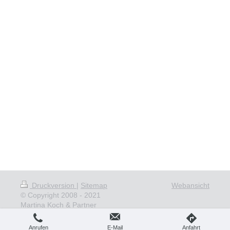
Druckversion
|
Sitemap
Webansicht
© Copyright 2008 - 2021
Martina Koch & Partner
Anrufen
E-Mail
Anfahrt